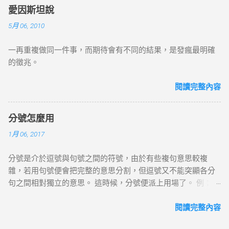
愛因斯坦說
5月 06, 2010
一再重複做同一件事，而期待會有不同的結果，是發瘋最明確
的徵兆。
閱讀完整內容
分號怎麼用
1月 06, 2017
分號是介於逗號與句號之間的符號，由於有些複句意思較複
雜，若用句號便會把完整的意思分割，但逗號又不能突顯各分
句之間相對獨立的意思。 這時候，分號便派上用場了。 例：開
心，就開懷大笑；傷心，就掩臉痛哭。 「開心，就開懷大笑」
與「傷心，就掩臉痛哭」為句子結構相類的並列分句，故以分
閱讀完整內容
號作停頓。 分號