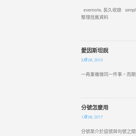
evernote, 長久收錄 sim
整理找舊資料
愛因斯坦說
5月 06, 2010
一再重複做同一件事，而期
分號怎麼用
1月 06, 2017
分號是介於逗號與句號之間