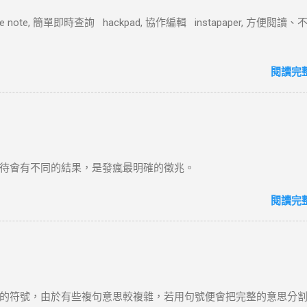
ple note, 簡單即時查詢 hackpad, 協作編輯 instapaper, 方便閱讀
閱讀完
待會有不同的結果，是發瘋最明確的徵兆。
閱讀完
的符號，由於有些複句意思較複雜，若用句號便會把完整的意思分