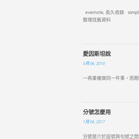
evernote, 長久收錄 sim
整理找舊資料
愛因斯坦說
5月 06, 2010
一再重複做同一件事，而期
分號怎麼用
1月 06, 2017
分號是介於逗號與句號之間