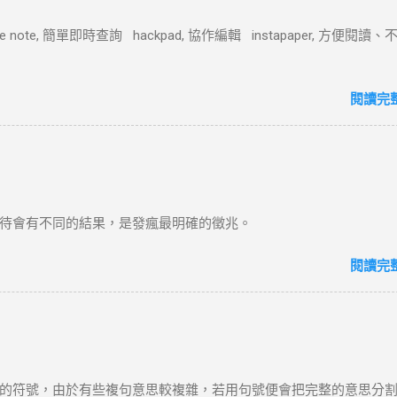
ple note, 簡單即時查詢 hackpad, 協作編輯 instapaper, 方便閱讀
閱讀完
待會有不同的結果，是發瘋最明確的徵兆。
閱讀完
的符號，由於有些複句意思較複雜，若用句號便會把完整的意思分